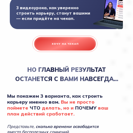
3 видеоурока, как уверенно
строить карьеру, станут вашими
— если придёте на чекап.
НО ГЛАВНЫЙ РЕЗУЛЬТАТ
ОСТАНЕТСЯ С ВАМИ НАВСЕГДА...
Мы покажем 3 варианта, как строить
карьеру именно вам.
Вы не просто
поймете
ЧТО
делать, но и
ПОЧЕМУ
ваш
план действий сработает.
Представьте,
сколько времени освободится
вместо бесполезных сомнений.