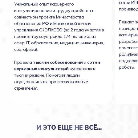
сотни ИПР
Уникальный опыт карьерного
производ
консультирования и трудоустройства в
совместном проекте Министерства
Решает з
образования РФ и Московской школы
позицион
управления СКОЛКОВО (за 2 года участия в
карьерных
проекте трудоустроила 174 человека из
разрабат
сфер: IT, образование, медицина, инженерия,
помогает
соц. сфера).
роли/leve
поддерж
Провела
тысячи собеседований
и
сотни
работы.
карьерных консультаций
; «упаковала»
тысячи резюме. Помогает людям
осуществлять их профессиональные
стремления.
И ЭТО ЕЩЕ НЕ ВСЁ...