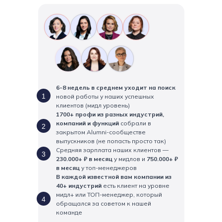
6-8 недель в среднем уходит на поиск
1
новой работы у наших успешных
клиентов (мидл уровень)
1700+ профи из разных индустрий,
компаний и функций
собрали в
2
закрытом Alumni-сообществе
выпускников (не попасть просто так)
Средняя зарплата наших клиентов —
3
230.000+ ₽ в месяц
у мидлов и
750.000+ ₽
в месяц
у топ-менеджеров
В каждой известной вам компании из
40+ индустрий
есть клиент на уровне
мидл+ или ТОП-менеджер, который
4
обращался за советом к нашей
команде