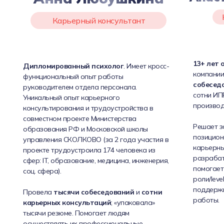
Карьерный консультант
13+ лет 
Дипломированный психолог
. Имеет кросс-
компании
функциональный опыт работы
собесед
руководителем отдела персонала.
сотни ИПР
Уникальный опыт карьерного
производ
консультирования и трудоустройства в
совместном проекте Министерства
Решает з
образования РФ и Московской школы
позицион
управления СКОЛКОВО (за 2 года участия в
карьерных
проекте трудоустроила 174 человека из
разрабат
сфер: IT, образование, медицина, инженерия,
помогает
соц. сфера).
роли/leve
поддерж
Провела
тысячи собеседований
и
сотни
работы.
карьерных консультаций
; «упаковала»
тысячи резюме. Помогает людям
осуществлять их профессиональные