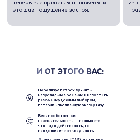
теперь все процессы отлажены, и
из т
это дает ощущение застоя.
пра
И ОТ ЭТОГО ВАС:
Парализует страх принять
неправильное решение и испортить
😡
резюме неудачным выбором,
потеряв накопленную экспертизу
Бесит собственная
🤔
нерешительность — понимаете,
что надо действовать, но
продолжаете откладывать
Душит чувство FOMO, что время