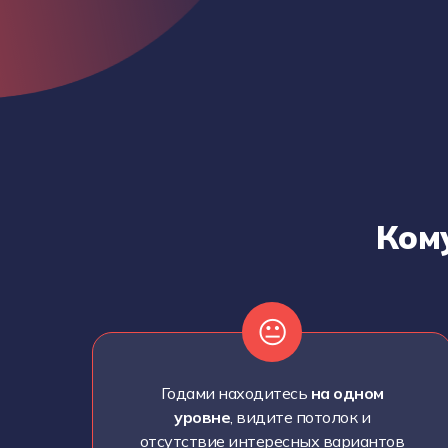
Кому
😐
Годами находитесь
на одном
уровне
, видите потолок и
отсутствие интересных вариантов