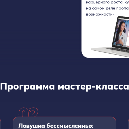
карьерного роста: к
на самом деле пропа
возможности»
Программа мастер-класс
Ловушка бессмысленных