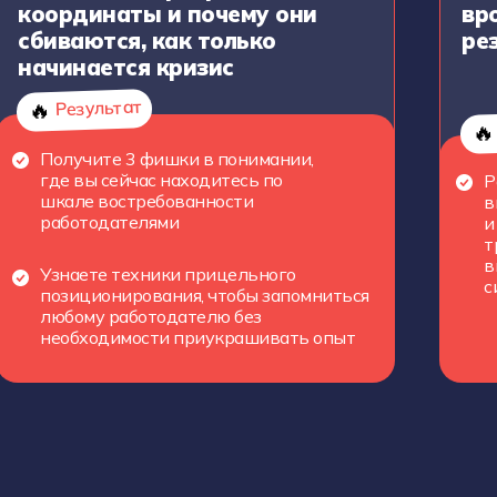
координаты и почему они
вр
сбиваются, как только
ре
начинается кризис
Результат
🔥
🔥
Получите 3 фишки в понимании,
где вы сейчас находитесь по
Р
шкале востребованности
в
работодателями
и
т
в
Узнаете техники прицельного
с
позиционирования, чтобы запомниться
любому работодателю без
необходимости приукрашивать опыт