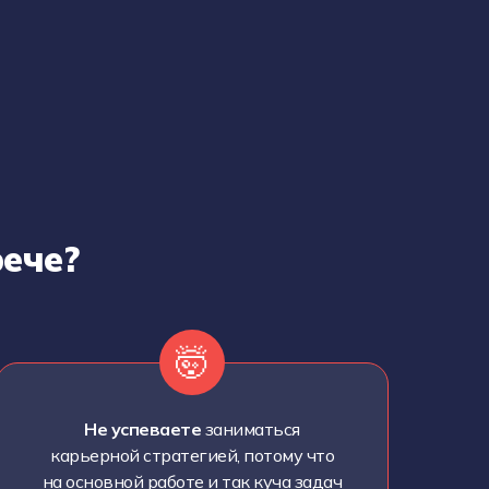
рече?
🤯
Не успеваете
заниматься
карьерной стратегией, потому что
на основной работе и так куча задач