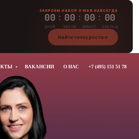
ЗАКРОЕМ НАБОР 3 МАЯ НАВСЕГДА
00
00
00
00
:
:
:
ДНЕЙ
ЧАСОВ
МИНУТ
СЕКУНД
Найти точку роста
→
УКТЫ
ВАКАНСИИ
О НАС
+7 (495) 151 51 78