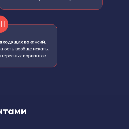
‍💫
дходящих вакансий
,
жность вообще искать,
интересных вариантов
нтами