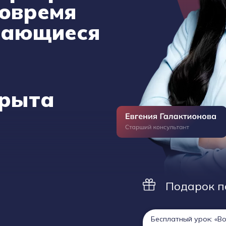
вовремя
вающиеся
крыта
Подарок п
Бесплатный урок: «В