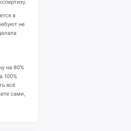
кспертизу.
ется в
ребуют не
делала
чу на 80%
на 100%
ть всё
ете сами,