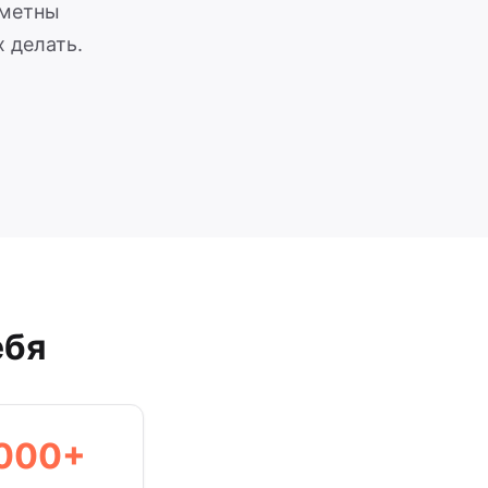
аметны
 делать.
ебя
 000+