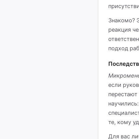
присутстви
Знакомо? Э
реакция че
ответствен
подход раб
Последств
Микромен
если руков
перестают 
научились:
специалис
те, кому у
Для вас ли