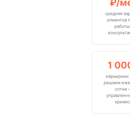
₽/м
средняя за
клиентов 
работы
консульта
1 00
карьерных 
решаем еже
сотни
управленч
кризи