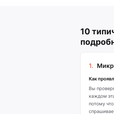
10 типи
подроб
1.
Микр
Как прояв
Вы провер
каждом эта
потому что
спрашивает