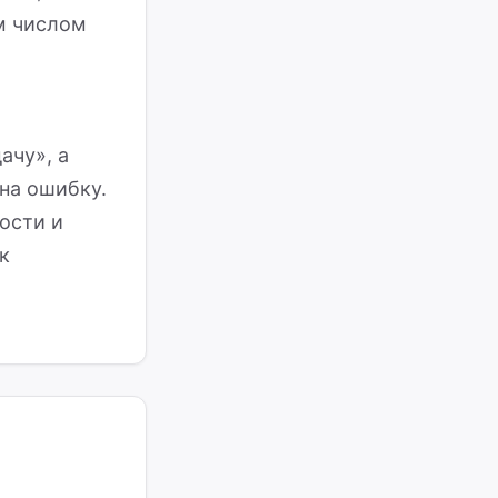
м числом
ачу», а
на ошибку.
ости и
к