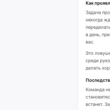
Как прояв
Задача про
некогда жд
переделать
в день, пр
вас.
Это ловушк
среди рук
делать хор
Последств
Команда не
становитес
встанет. З