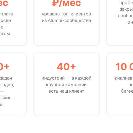
ес
₽/мес
профе
закры
рплата
уровень топ-клиентов
сообщ
после
из Alumni-сообщества
ин
 с
нтом
0+
40+
10 
задач
индустрий — в каждой
анализа
годно,
крупной компании
к
 —
есть наш клиент
Caree
еские
сы