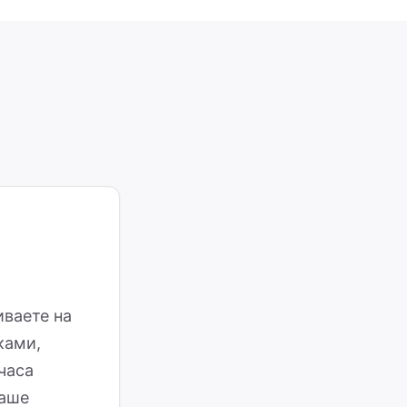
:
ваете на
ками,
 часа
ваше