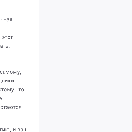
ичная
 этот
ать.
 самому,
дники
отому что
е
Остаются
гию, и ваш