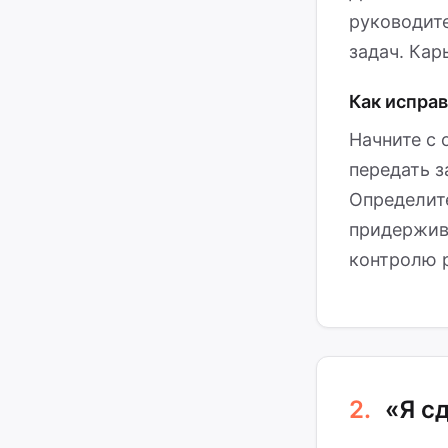
руководит
задач. Кар
Как испра
Начните с 
передать з
Определит
придержива
контролю р
2.
«Я с