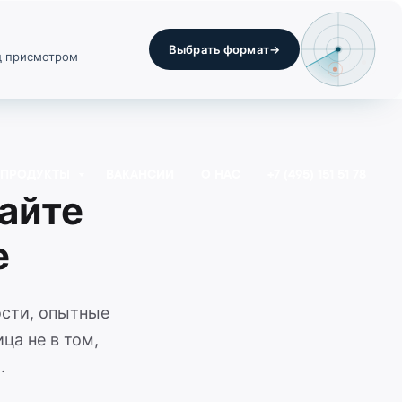
Выбрать формат
→
од присмотром
ПРОДУКТЫ
ВАКАНСИИ
О НАС
+7 (495) 151 51 78
айте
е
сти, опытные
ца не в том,
.