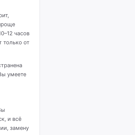
рит,
 проще
10–12 часов
т только от
странена
Вы умеете
Вы
к, и всё
нии, замену