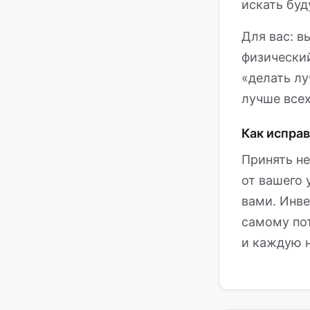
искать буд
Для вас: в
физический
«делать лу
лучше всех
Как испра
Принять не
от вашего 
вами. Инве
самому пот
и каждую 