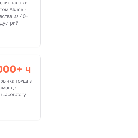
ссионалов в
том Alumni-
естве из 40+
дустрий
000+ ч
 рынка труда в
оманде
rLaboratory