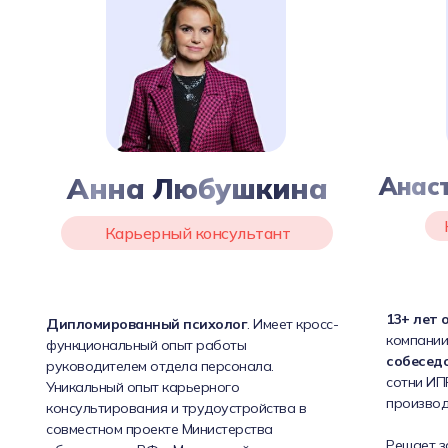
Анна Любушкина
Анас
Карьерный консультант
13+ лет 
Дипломированный психолог
. Имеет кросс-
компании
функциональный опыт работы
собесед
руководителем отдела персонала.
сотни ИПР
Уникальный опыт карьерного
производ
консультирования и трудоустройства в
совместном проекте Министерства
Решает з