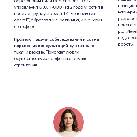
образования РФ и Московской школы
позицион
управления СКОЛКОВО (за 2 года участия в
карьерных
проекте трудоустроила 174 человека из
разрабат
сфер: IT, образование, медицина, инженерия,
помогает
соц. сфера).
роли/leve
поддерж
Провела
тысячи собеседований
и
сотни
работы.
карьерных консультаций
; «упаковала»
тысячи резюме. Помогает людям
осуществлять их профессиональные
стремления.