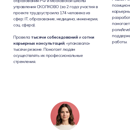
образования РФ и Московской школы
позицион
управления СКОЛКОВО (за 2 года участия в
карьерных
проекте трудоустроила 174 человека из
разрабат
сфер: IT, образование, медицина, инженерия,
помогает
соц. сфера).
роли/leve
поддерж
Провела
тысячи собеседований
и
сотни
работы.
карьерных консультаций
; «упаковала»
тысячи резюме. Помогает людям
осуществлять их профессиональные
стремления.