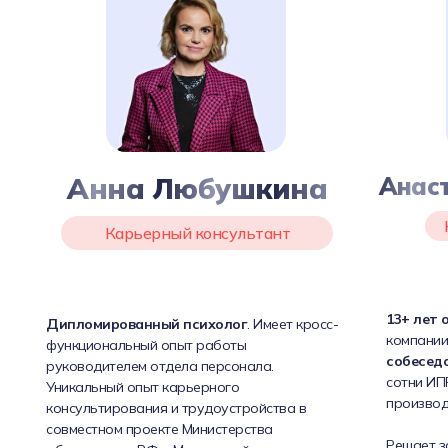
Анна Любушкина
Анас
Карьерный консультант
13+ лет 
Дипломированный психолог
. Имеет кросс-
компании
функциональный опыт работы
собесед
руководителем отдела персонала.
сотни ИПР
Уникальный опыт карьерного
производ
консультирования и трудоустройства в
совместном проекте Министерства
Решает з