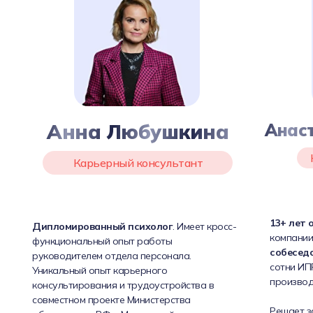
Анна Любушкина
Анас
Карьерный консультант
13+ лет 
Дипломированный психолог
. Имеет кросс-
компании
функциональный опыт работы
собесед
руководителем отдела персонала.
сотни ИПР
Уникальный опыт карьерного
производ
консультирования и трудоустройства в
совместном проекте Министерства
Решает з