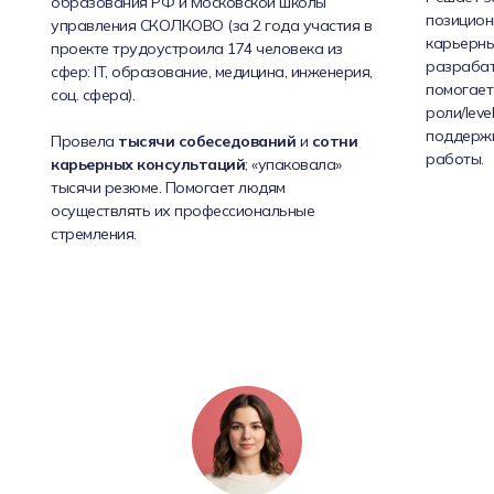
образования РФ и Московской школы
позицион
управления СКОЛКОВО (за 2 года участия в
карьерных
проекте трудоустроила 174 человека из
разрабат
сфер: IT, образование, медицина, инженерия,
помогает
соц. сфера).
роли/leve
поддерж
Провела
тысячи собеседований
и
сотни
работы.
карьерных консультаций
; «упаковала»
тысячи резюме. Помогает людям
осуществлять их профессиональные
стремления.