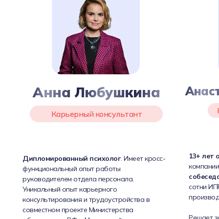
Анна Любушкина
Анас
Карьерный консультант
13+ лет 
Дипломированный психолог
. Имеет кросс-
компании
функциональный опыт работы
собесед
руководителем отдела персонала.
сотни ИПР
Уникальный опыт карьерного
производ
консультирования и трудоустройства в
совместном проекте Министерства
Решает з