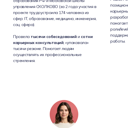
образования РФ и Московской школы
позицион
управления СКОЛКОВО (за 2 года участия в
карьерных
проекте трудоустроила 174 человека из
разрабат
сфер: IT, образование, медицина, инженерия,
помогает
соц. сфера).
роли/leve
поддерж
Провела
тысячи собеседований
и
сотни
работы.
карьерных консультаций
; «упаковала»
тысячи резюме. Помогает людям
осуществлять их профессиональные
стремления.