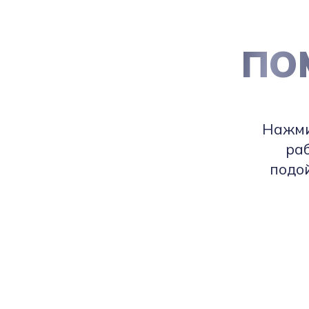
ПО
Нажмит
ра
подой