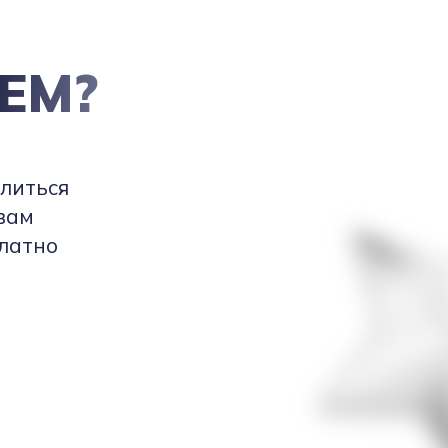
ЕМ?
елиться
вам
платно