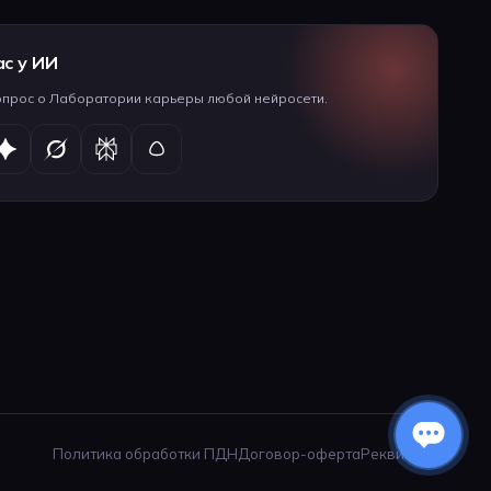
ас у ИИ
опрос о Лаборатории карьеры любой нейросети.
Политика обработки ПДН
Договор-оферта
Реквизиты