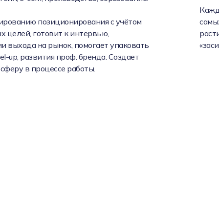
Кажд
ированию позиционирования с учётом
самы
 целей, готовит к интервью,
расти
и выхода на рынок, помогает упаковать
«зас
el-up, развития проф. бренда. Создает
феру в процессе работы.