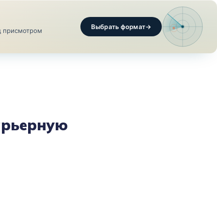
Выбрать формат
→
од присмотром
УКТЫ
ВАКАНСИИ
О НАС
+7 (495) 151 51 78
арьерную