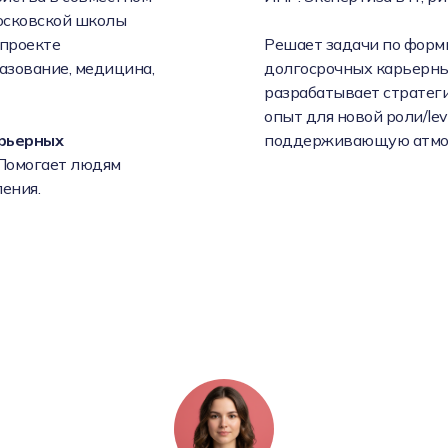
осковской школы
 проекте
Решает задачи по форм
разование, медицина,
долгосрочных карьерных
разрабатывает стратеги
опыт для новой роли/lev
арьерных
поддерживающую атмос
 Помогает людям
ения.