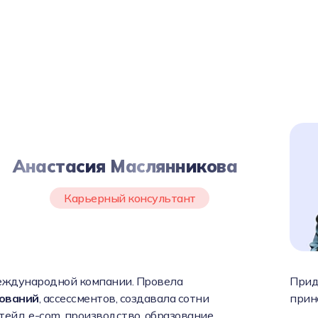
Анастасия Маслянникова
Карьерный консультант
еждународной компании. Провела
Прид
дований
, ассессментов, создавала сотни
прин
итейл, e-com, производство, образование.