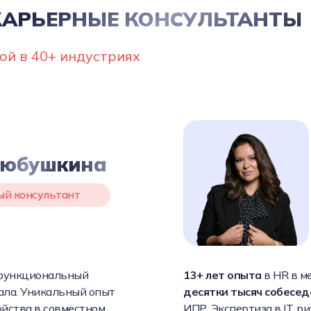
КАРЬЕРНЫЕ КОНСУЛЬТАНТЫ
ой в 40+ индустриях
Любушкина
ый консультант
-функциональный
13+ лет опыта
в HR в м
ала. Уникальный опыт
десятки тысяч собесе
йства в совместном
ИПР. Экспертиза в IT, р