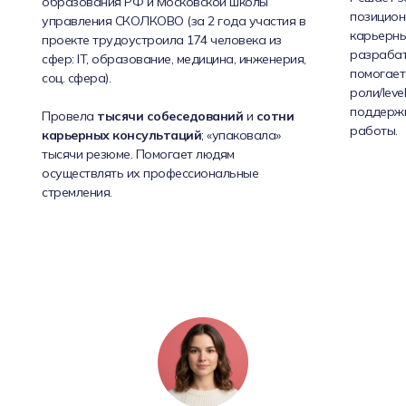
образования РФ и Московской школы
позицион
управления СКОЛКОВО (за 2 года участия в
карьерных
проекте трудоустроила 174 человека из
разрабат
сфер: IT, образование, медицина, инженерия,
помогает
соц. сфера).
роли/leve
поддерж
Провела
тысячи собеседований
и
сотни
работы.
карьерных консультаций
; «упаковала»
тысячи резюме. Помогает людям
осуществлять их профессиональные
стремления.