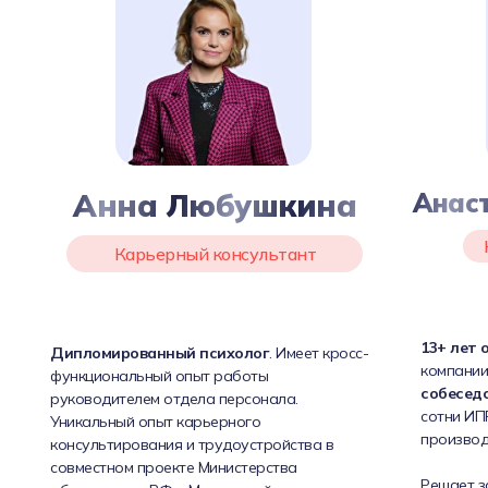
Анна Любушкина
Анас
Карьерный консультант
13+ лет 
Дипломированный психолог
. Имеет кросс-
компании
функциональный опыт работы
собесед
руководителем отдела персонала.
сотни ИПР
Уникальный опыт карьерного
производ
консультирования и трудоустройства в
совместном проекте Министерства
Решает з