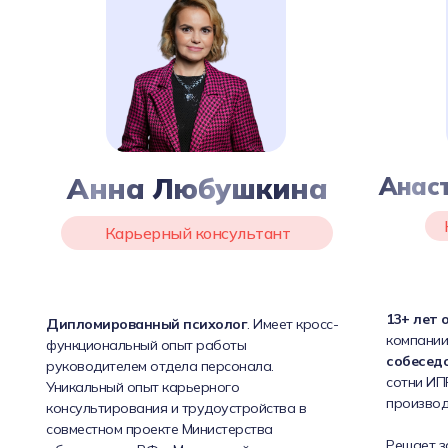
Анна Любушкина
Анас
Карьерный консультант
13+ лет 
Дипломированный психолог
. Имеет кросс-
компании
функциональный опыт работы
собесед
руководителем отдела персонала.
сотни ИПР
Уникальный опыт карьерного
производ
консультирования и трудоустройства в
совместном проекте Министерства
Решает з