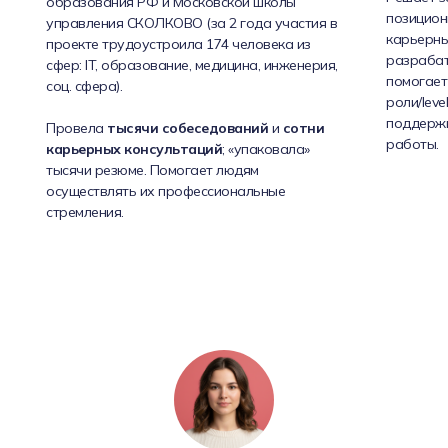
образования РФ и Московской школы
позицион
управления СКОЛКОВО (за 2 года участия в
карьерных
проекте трудоустроила 174 человека из
разрабат
сфер: IT, образование, медицина, инженерия,
помогает
соц. сфера).
роли/leve
поддерж
Провела
тысячи собеседований
и
сотни
работы.
карьерных консультаций
; «упаковала»
тысячи резюме. Помогает людям
осуществлять их профессиональные
стремления.