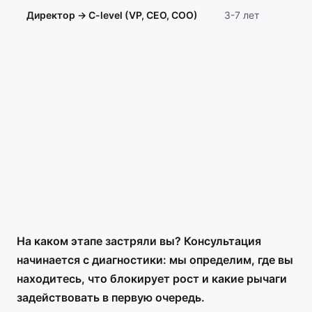
Директор → C-level (VP, CEO, COO)
3-7 лет
Не
ре
ры
бр
от
за
вы
ре
ре
ка
ст
ра
ле
На каком этапе застряли вы? Консультация
начинается с диагностики: мы определим, где вы
находитесь, что блокирует рост и какие рычаги
задействовать в первую очередь.