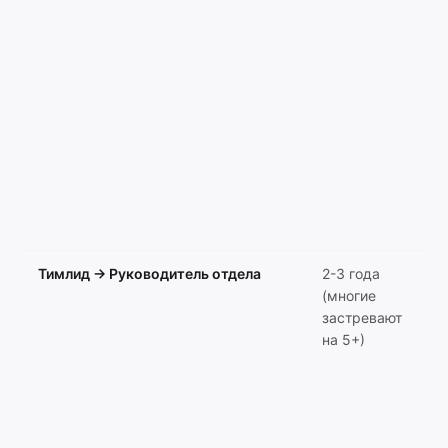
бо
по
бо
ра
ва
пр
ко
од
ти
2 
7.
Тимлид → Руководитель отдела
2-3 года
Пе
(многие
«д
застревают
«д
на 5+)
лю
де
уп
ко
ст