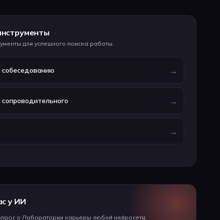
инструменты
ументы для успешного поиска работы.
→
к собеседованию
→
р сопроводительного
→
ас у ИИ
опрос о Лаборатории карьеры любой нейросети.