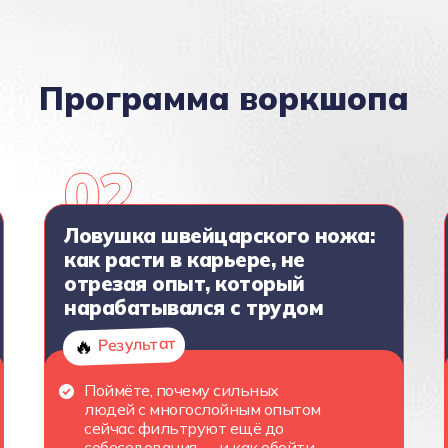
Программа воркшопа
Ловушка швейцарского ножа:
как расти в карьере, не
отрезая опыт, который
нарабатывался с трудом
Результат
🔥
Поймёте, почему сильных
людей с многослойным опытом
сейчас фильтруют ещё до
собеседования — и как обойти