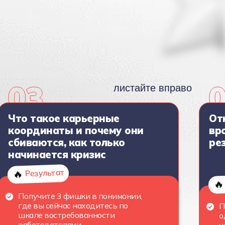
листайте вправо
Что такое карьерные
От
координаты и почему они
вр
сбиваются, как только
ре
начинается кризис
Результат
🔥
🔥
Получите 3 фишки в понимании,
где вы сейчас находитесь по
П
шкале востребованности
о
работодателями