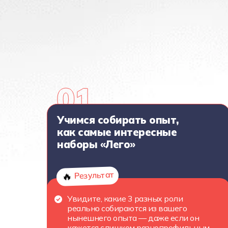
Учимся собирать опыт,
как самые интересные
наборы «Лего»
Результат
🔥
Увидите, какие 3 разных роли
реально собираются из вашего
нынешнего опыта — даже если он
кажется слишком разнопрофильным