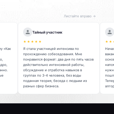
Листайте вправо →
Тайный участник
★★★★★
★★
у «Как
Я стала участницей интенсива по
Начал
прохождению собеседования. Мне
вака
о,
понравился формат: два дня по пять часов
осно
одро,
действительно интенсивной работы,
напо
анно.
обсуждение и отработка навыков в
нужно
ые
группах по 3-4 человека, без воды
пошл
поданная теория, беседа с людьми из
Тепе
разных сфер бизнеса.
алго