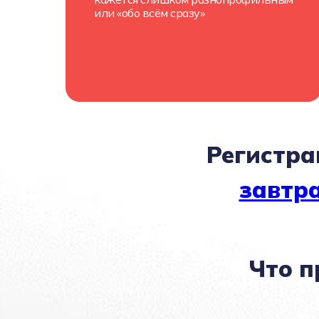
или «обо всём сразу»
Регистра
завтра
Что п