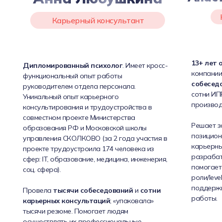
Карьерный консультант
13+ лет 
Дипломированный психолог
. Имеет кросс-
компании
функциональный опыт работы
собесед
руководителем отдела персонала.
сотни ИПР
Уникальный опыт карьерного
производ
консультирования и трудоустройства в
совместном проекте Министерства
Решает з
образования РФ и Московской школы
позицион
управления СКОЛКОВО (за 2 года участия в
карьерных
проекте трудоустроила 174 человека из
разрабат
сфер: IT, образование, медицина, инженерия,
помогает
соц. сфера).
роли/leve
поддерж
Провела
тысячи собеседований
и
сотни
работы.
карьерных консультаций
; «упаковала»
тысячи резюме. Помогает людям
осуществлять их профессиональные