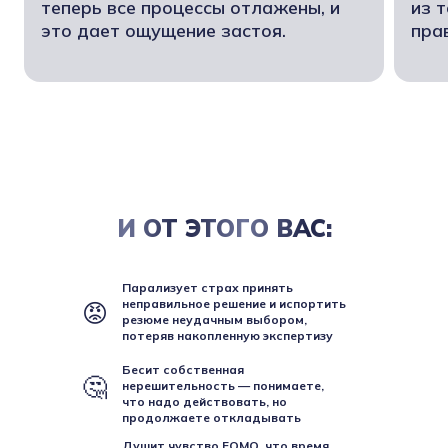
теперь все процессы отлажены, и
из т
это дает ощущение застоя.
пра
И ОТ ЭТОГО ВАС:
Парализует страх принять
неправильное решение и испортить
😡
резюме неудачным выбором,
потеряв накопленную экспертизу
Бесит собственная
🤔
нерешительность — понимаете,
что надо действовать, но
продолжаете откладывать
Душит чувство FOMO, что время