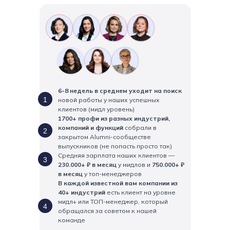
6-8 недель в среднем уходит на поиск
1
новой работы у наших успешных
клиентов (мидл уровень)
1700+ профи из разных индустрий,
компаний и функций
собрали в
2
закрытом Alumni-сообществе
выпускников (не попасть просто так)
Средняя зарплата наших клиентов —
3
230.000+ ₽ в месяц
у мидлов и
750.000+ ₽
в месяц
у топ-менеджеров
В каждой известной вам компании из
40+ индустрий
есть клиент на уровне
мидл+ или ТОП-менеджер, который
4
обращался за советом к нашей
команде