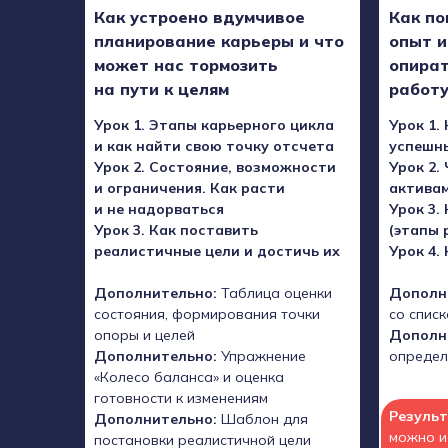
Как устроено вдумчивое
Как по
планирование карьеры и что
опыт 
может нас тормозить
опират
на пути к целям
работ
Урок 1. Этапы карьерного цикла
Урок 1.
и как найти свою точку отсчета
успешн
Урок 2. Состояние, возможности
Урок 2.
и ограничения. Как расти
актива
и не надорваться
Урок 3.
Урок 3. Как поставить
(этапы 
реалистичные цели и достичь их
Урок 4.
Дополнительно:
Таблица оценки
Дополн
состояния, формирования точки
со списк
опоры и целей
Дополн
Дополнительно:
Упражнение
определ
«Колесо баланса» и оценка
готовности к изменениям
Резуль
Дополнительно:
Шаблон для
можно и
постановки реалистичной цели