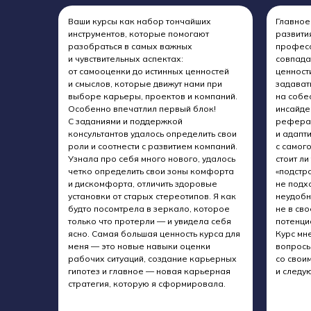
Ваши курсы как набор тончайших
Главное
инструментов, которые помогают
развити
разобраться в самых важных
професс
и чувствительных аспектах:
совпада
от самооценки до истинных ценностей
ценност
и смыслов, которые движут нами при
задават
выборе карьеры, проектов и компаний.
на собе
Особенно впечатлил первый блок!
инсайде
С заданиями и поддержкой
реферал
консультантов удалось определить свои
и адапт
роли и соотнести с развитием компаний.
с самог
Узнала про себя много нового, удалось
стоит ли
четко определить свои зоны комфорта
«подстро
и дискомфорта, отличить здоровые
не подхо
установки от старых стереотипов. Я как
неудобн
будто посомтрела в зеркало, которое
не в св
только что протерли — и увидела себя
потенци
ясно. Самая большая ценность курса для
Курс мне
меня — это новые навыки оценки
вопросы
рабочих ситуаций, создание карьерных
со свои
гипотез и главное — новая карьерная
и следу
стратегия, которую я сформировала.