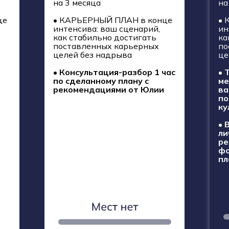
на 3 месяца
на
це
• КАРЬЕРНЫЙ ПЛАН в конце
• 
интенсива: ваш сценарий,
ин
как стабильно достигать
ка
поставленных карьерных
по
целей без надрыва
це
•
Консультация-разбор 1 час
• 
по сделанному плану с
ме
рекомендациями от Юлии
ва
по
ку
• 
ли
ре
фо
пл