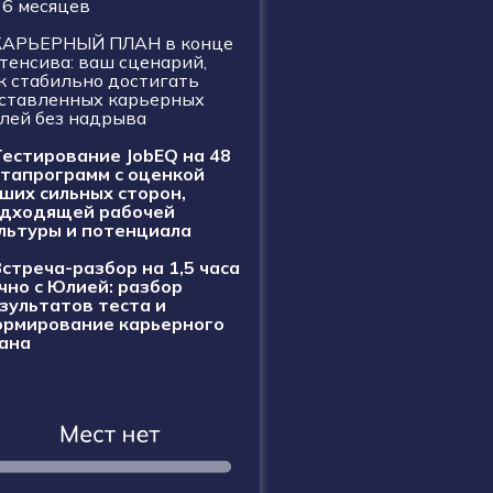
 6 месяцев
КАРЬЕРНЫЙ ПЛАН в конце
тенсива: ваш сценарий,
к стабильно достигать
ставленных карьерных
лей без надрыва
Тестирование JobEQ на 48
тапрограмм с оценкой
ших сильных сторон,
дходящей рабочей
льтуры и потенциала
Встреча-разбор на 1,5 часа
чно с Юлией: разбор
зультатов теста и
рмирование карьерного
ана