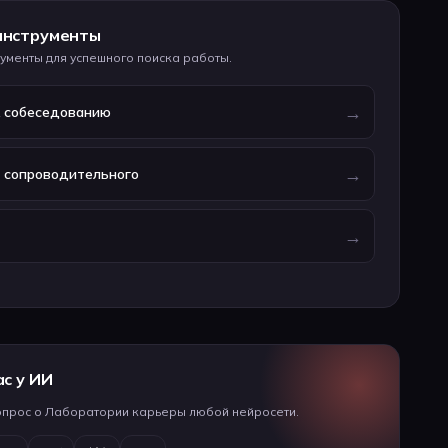
инструменты
ументы для успешного поиска работы.
→
к собеседованию
→
р сопроводительного
→
ас у ИИ
опрос о Лаборатории карьеры любой нейросети.