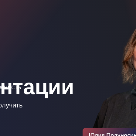
нтации
ожность
олучить