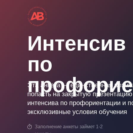
Интенсив
по
профорие
Эта анкета — единственная возм
попасть на закрытую презентацию
интенсива по профориентации и п
эксклюзивные условия обучения
Заполнение анкеты займет 1-2