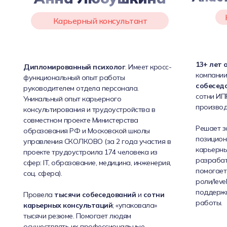
Карьерный консультант
13+ лет 
Дипломированный психолог
. Имеет кросс-
компании
функциональный опыт работы
собесед
руководителем отдела персонала.
сотни ИПР
Уникальный опыт карьерного
производ
консультирования и трудоустройства в
совместном проекте Министерства
Решает з
образования РФ и Московской школы
позицион
управления СКОЛКОВО (за 2 года участия в
карьерных
проекте трудоустроила 174 человека из
разрабат
сфер: IT, образование, медицина, инженерия,
помогает
соц. сфера).
роли/leve
поддерж
Провела
тысячи собеседований
и
сотни
работы.
карьерных консультаций
; «упаковала»
тысячи резюме. Помогает людям
осуществлять их профессиональные