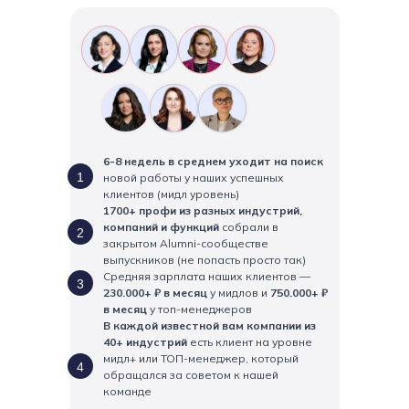
6-8 недель в среднем уходит на поиск
1
новой работы у наших успешных
клиентов (мидл уровень)
1700+ профи из разных индустрий,
компаний и функций
собрали в
2
закрытом Alumni-сообществе
выпускников (не попасть просто так)
Средняя зарплата наших клиентов —
3
230.000+ ₽ в месяц
у мидлов и
750.000+ ₽
в месяц
у топ-менеджеров
В каждой известной вам компании из
40+ индустрий
есть клиент на уровне
мидл+ или ТОП-менеджер, который
4
обращался за советом к нашей
команде