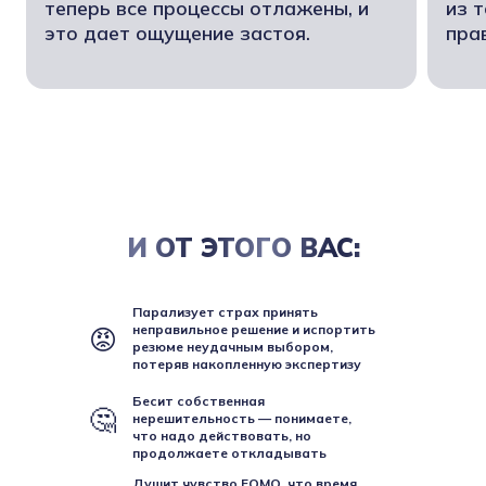
теперь все процессы отлажены, и
из т
это дает ощущение застоя.
пра
И ОТ ЭТОГО ВАС:
Парализует страх принять
неправильное решение и испортить
😡
резюме неудачным выбором,
потеряв накопленную экспертизу
Бесит собственная
🤔
нерешительность — понимаете,
что надо действовать, но
продолжаете откладывать
Душит чувство FOMO, что время