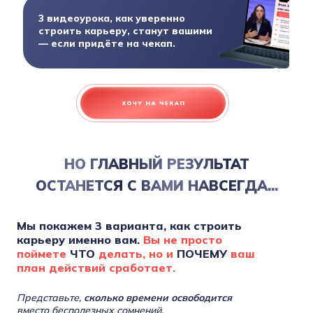
3 видеоурока, как уверенно
строить карьеру, станут вашими
— если придёте на чекап.
НО ГЛАВНЫЙ РЕЗУЛЬТАТ
ОСТАНЕТСЯ С ВАМИ НАВСЕГДА...
Мы покажем 3 варианта, как строить
карьеру именно вам.
Вы не просто
поймете
ЧТО
делать, но и
ПОЧЕМУ
ваш
план действий сработает.
Представьте,
сколько времени освободится
вместо бесполезных сомнений.