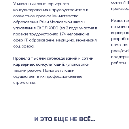
сотни ИПР
Уникальный опыт карьерного
производ
консультирования и трудоустройства в
совместном проекте Министерства
Решает з
образования РФ и Московской школы
позицион
управления СКОЛКОВО (за 2 года участия в
карьерных
проекте трудоустроила 174 человека из
разрабат
сфер: IT, образование, медицина, инженерия,
помогает
соц. сфера).
роли/leve
поддерж
Провела
тысячи собеседований
и
сотни
работы.
карьерных консультаций
; «упаковала»
тысячи резюме. Помогает людям
осуществлять их профессиональные
стремления.
И ЭТО ЕЩЕ НЕ ВСЁ...