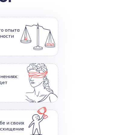
го опыта
жности
нениях:
удет
бе и своих
осхищение