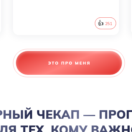
👍
252
251
РНЫЙ ЧЕКАП — ПРО
ЛЯ ТЕХ, КОМУ ВАЖН