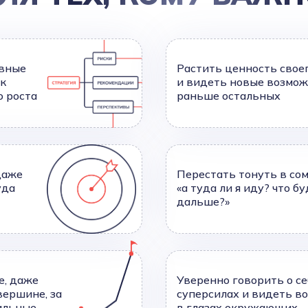
вные
Растить ценность свое
ак
и видеть новые возмо
о роста
раньше остальных
даже
Перестать тонуть в сом
уда
«а туда ли я иду? что б
дальше?»
е, даже
Уверенно говорить о се
вершине, за
суперсилах и видеть в
сильные
в глазах окружающих